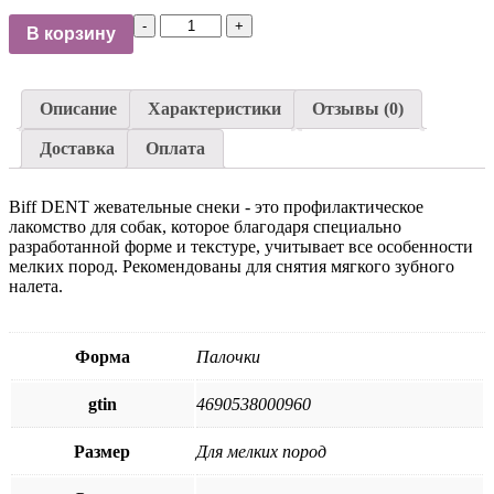
количество
В корзину
TiTBiT
Dent
лакомство
для
Описание
Характеристики
Отзывы (0)
мини
пород
Доставка
Оплата
собак,
жевательный
снек,
Biff DENT жевательные снеки - это профилактическое
Креветки
лакомство для собак, которое благодаря специально
35г
разработанной форме и текстуре, учитывает все особенности
мелких пород. Рекомендованы для снятия мягкого зубного
налета.
Форма
Палочки
gtin
4690538000960
Размер
Для мелких пород