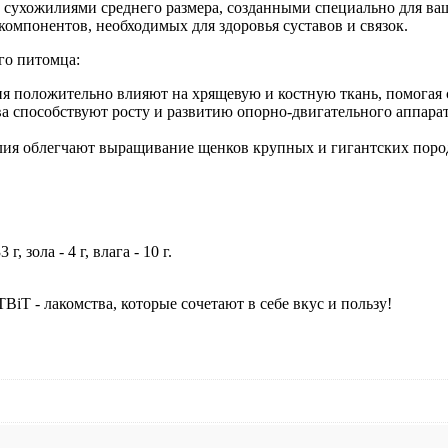
и сухожилиями среднего размера, созданными специально для ва
омпонентов, необходимых для здоровья суставов и связок.
го питомца:
ия положительно влияют на хрящевую и костную ткань, помогая с
а способствуют росту и развитию опорно-двигательного аппара
ия облегчают выращивание щенков крупных и гигантских пород
, зола - 4 г, влага - 10 г.
BiT - лакомства, которые сочетают в себе вкус и пользу!