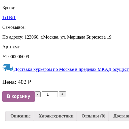
Бренд:
TiTBiT
Самовывоз:
По адресу: 123060, г.Москва, ул. Маршала Бирюзова 19.
Артикул:
УТ000006099
Доставка курьером по Москве в пределах МКАД осуществл
Цена:
402
₽
количество
В корзину
TiTBiT
лакомство
для
собак
Описание
Характеристики
Отзывы (0)
Достав
Сухожилия
Говяжьи,средние,