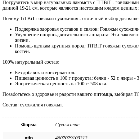
95г
Погрузитесь в мир натуральных лакомств с TiTBiT - говяжьим
длиной 19-21 см, которые являются настоящим кладом ценных к
Почему TiTBiT говяжьи сухожилия - отличный выбор для ваше
Поддержка здоровья суставов и связок: Говяжьи сухожил
Улучшение опорно-двигательного аппарата: Эти лакомств
жизни.
Помощь щенкам крупных пород: TiTBiT говяжьи сухожил
костей.
100% натуральный состав:
Без добавок и консервантов.
Пищевая ценность в 100 г продукта: белки - 52 г, жиры - 33 г
Энергетическая ценность на 100 г: 508 ккал.
Позаботьтесь о здоровье и радости вашего питомца, выбирая TiT
Состав: сухожилия говяжьи.
Форма
Сухожилие
gtin
4607029100313