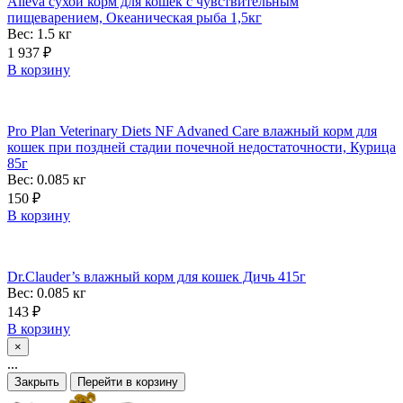
Alleva сухой корм для кошек с чувствительным
пищеварением, Океаническая рыба 1,5кг
Вес: 1.5
кг
1 937
₽
В корзину
Pro Plan Veterinary Diets NF Advaned Care влажный корм для
кошек при поздней стадии почечной недостаточности, Курица
85г
Вес: 0.085
кг
150
₽
В корзину
Dr.Clauder’s влажный корм для кошек Дичь 415г
Вес: 0.085
кг
143
₽
В корзину
×
...
Закрыть
Перейти в корзину