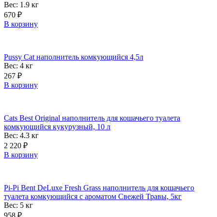
Вес: 1.9
кг
670
₽
В корзину
Pussy Cat наполнитель комкующийся 4,5л
Вес: 4
кг
267
₽
В корзину
Cats Best Original наполнитель для кошачьего туалета
комкующийся кукурузный, 10 л
Вес: 4.3
кг
2 220
₽
В корзину
Pi-Pi Bent DeLuxe Fresh Grass наполнитель для кошачьего
туалета комкующийся c ароматом Свежей Травы, 5кг
Вес: 5
кг
958
₽