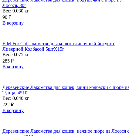
Лосося, 30г
Вес: 0.030
кг
90
₽
В корзину
Edel For Cat лакомство для кошек сливочный йогурт с
Ливерной Колбасой 5штХ15г
Вес: 0.075
кг
285
₽
В корзину
Деревенские Лакомства для кошек, мини колбаски с пюре из
Тунца, 4*10г
Вес: 0.040
кг
222
₽
В корзину
Деревенские Лакомства для кошек, нежное пюре из Лосося с