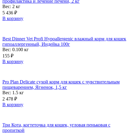
профилактика и лечение печени, 2 кг
Вес: 2
кг
5 436
₽
В корзину
Best Dinner Vet Profi Hypoallergenic влажный корм для кошек
гипоаллергенный, Индейка 100г
Вес: 0.100
кг
155
₽
В корзину
Pro Plan Delicate сухой корм для кошек с чувствительным
пищеварением, Ягненок, 1,5 кг
Вес: 1.5
кг
2 478
₽
В корзину
Три Кота, когтеточка для кошек, угловая пеньковая с
пропиткой