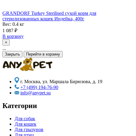
GRANDORF Turkey Sterilised сухой корм для
стерилизованных кошек Индейка, 400г
Вес: 0.4
кг
1 087
₽
В корзину
×
...
Закрыть
Перейти в корзину
г. Москва, ул. Маршала Бирюзова, д. 19
+7 (499) 194-76-90
info@anypet.su
Категории
Для собак
Для кошек
Для грызунов
Для птиц