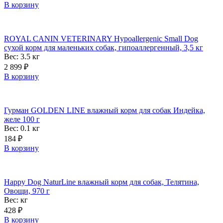
В корзину
ROYAL CANIN VETERINARY Hypoallergenic Small Dog
сухой корм для маленьких собак, гипоаллергенный, 3,5 кг
Вес: 3.5
кг
2 899
₽
В корзину
Гурман GOLDEN LINE влажный корм для собак Индейка,
желе 100 г
Вес: 0.1
кг
184
₽
В корзину
Happy Dog NaturLine влажный корм для собак, Телятина,
Овощи, 970 г
Вес:
кг
428
₽
В корзину