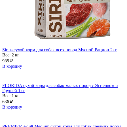
Sirius сухой корм для собак всех пород Мясной Рацион 2кг
Вес: 2
кг
985
₽
В корзину
FLORIDA сухой корм для собак малых пород с Ягненком и
Грушей 1кг
Вес: 1
кг
636
₽
В корзину
PREMIER Adult Medium сухой корм для собак средних пород,