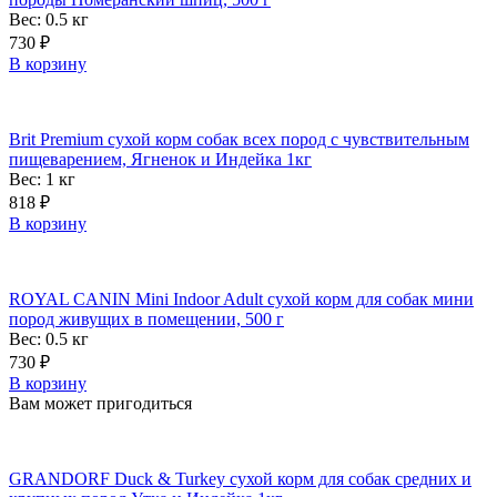
Вес: 0.5
кг
730
₽
В корзину
Brit Premium сухой корм собак всех пород с чувствительным
пищеварением, Ягненок и Индейка 1кг
Вес: 1
кг
818
₽
В корзину
ROYAL CANIN Mini Indoor Adult сухой корм для собак мини
пород живущих в помещении, 500 г
Вес: 0.5
кг
730
₽
В корзину
Вам может пригодиться
GRANDORF Duck & Turkey сухой корм для собак средних и