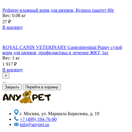
Pedigree влажный корм для щенков, Курица паштет 80г
Вес: 0.08
кг
27
₽
В корзину
ROYAL CANIN VETERINARY Gastrointestinal Puppy сухой
корм для щенков, профилактика и лечение ЖКТ, 1кг
Вес: 1
кг
1 917
₽
В корзину
×
...
Закрыть
Перейти в корзину
г. Москва, ул. Маршала Бирюзова, д. 19
+7 (499) 194-76-90
info@anypet.su