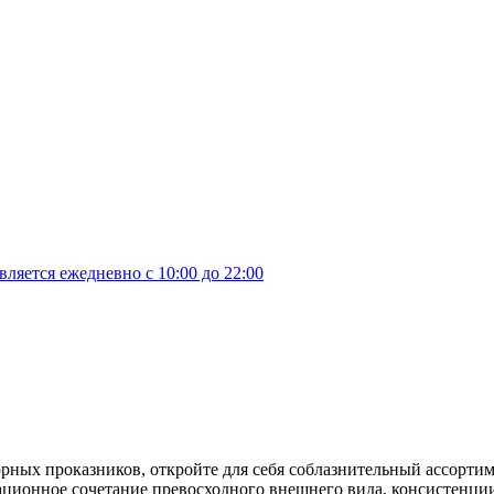
яется ежедневно с 10:00 до 22:00
орных проказников, откройте для себя соблазнительный ассорт
енсационное сочетание превосходного внешнего вида, консистен