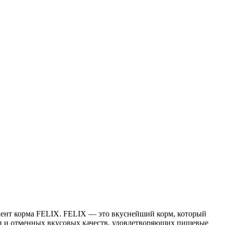
имент корма FELIX. FELIX — это вкуснейший корм, который
ции и отменных вкусовых качеств, удовлетворяющих пищевые