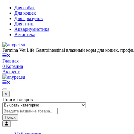
Для собак
Для кошек
Для грызунов
Для птиц
Аквариумистика
Ветаптека
Farmina Vet Life Gastrointestinal влажный корм для кошек, проф
Главная
0
Корзина
Аккаунт
×
Поиск товаров
Поиск